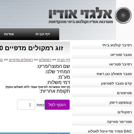
דף הבית
אודות
רסיבר קולנוע ביתי
זוג רמקולים מדפיים System Audio SAXO 10
מגבר סטריאו
דף הבית
>>
רמקולים
>>
רמקולים מדפיים
>>
io
רסיבר סטריאו
שם המוצר/פריט:
המחיר שלנו:
מגבר משולב נגן רשת
מע"מ:
דמי משלוח:
קדם מגבר לפטיפון
(קיימת אפשרות לאיסוף עצמי ללא תשלום נוסף)
תקופת אחריות:
פטיפונים
קומפקט דיסק
הוסף לסל
כמות:
רמקולים
סטרימר מוזיקה
DAC ממיר מדיגיטל לאנלוג