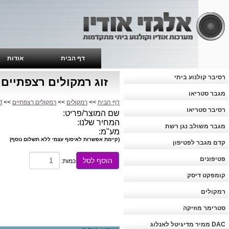
דף הבית
אודות
רסיבר קולנוע ביתי
זוג רמקולים רצפתיים Mordaunt Short Aviano 6
מגבר סטריאו
דף הבית
>>
רמקולים
>>
רמקולים רצפתיים
>>
t
רסיבר סטריאו
שם המוצר/פריט:
המחיר שלנו:
מגבר משולב נגן רשת
מע"מ:
(קיימת אפשרות לאיסוף עצמי ללא תשלום נוסף)
קדם מגבר לפטיפון
פטיפונים
הוסף לסל
כמות:
קומפקט דיסק
רמקולים
סטרימר מוזיקה
DAC ממיר מדיגיטל לאנלוג