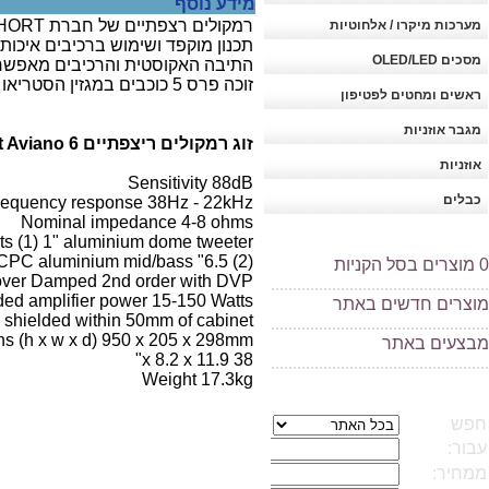
מידע נוסף
רמקולים רצפתיים של חברת MORDAUNT SHORT הבריטית מסדרת ה-AVIANO המצויינת.
מערכות מיקרו / אלחוטיות
תכנון מוקפד ושימוש ברכיבים איכות
מסכים OLED/LED
התיבה האקוסטית והרכיבים מאפשרים 
זוכה פרס 5 כוכבים במגזין הסטריאו .WHAT HI-FI
ראשים ומחטים לפטיפון
מגבר אוזניות
זוג רמקולים ריצפתיים Mordaunt Short Aviano 6 מפרט טכני:
אוזניות
Sensitivity 88dB
כבלים
requency response 38Hz - 22kHz
Nominal impedance 4-8 ohms
its (1) 1" aluminium dome tweeter
(2) 6.5" CPC aluminium mid/bass
0
מוצרים בסל הקניות
ver Damped 2nd order with DVP
..................................................
d amplifier power 15-150 Watts
מוצרים חדשים באתר
 shielded within 50mm of cabinet
..................................................
s (h x w x d) 950 x 205 x 298mm
מ
בצעים באתר
38 x 8.2 x 11.9"
..................................................
Weight 17.3kg