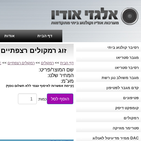
דף הבית
אודות
רסיבר קולנוע ביתי
זוג רמקולים רצפתיים Proac Response D30R
מגבר סטריאו
דף הבית
>>
רמקולים
>>
רמקולים רצפתיים
>>
c
רסיבר סטריאו
שם המוצר/פריט:
המחיר שלנו:
מגבר משולב נגן רשת
מע"מ:
(קיימת אפשרות לאיסוף עצמי ללא תשלום נוסף)
קדם מגבר לפטיפון
פטיפונים
הוסף לסל
כמות:
קומפקט דיסק
רמקולים
סטרימר מוזיקה
DAC ממיר מדיגיטל לאנלוג