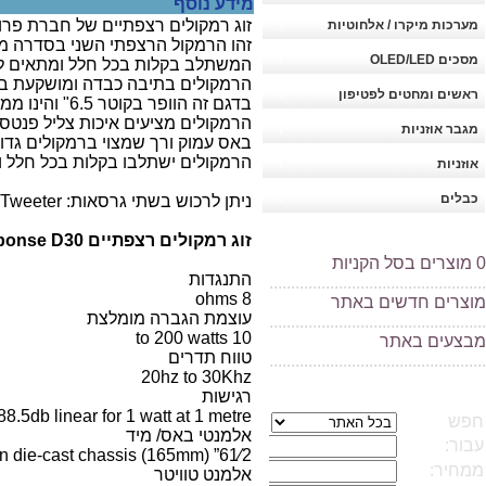
מידע נוסף
זוג רמקולים רצפתיים של חברת פרואק האנגלית מסדרת
מערכות מיקרו / אלחוטיות
זהו הרמקול הרצפתי השני בסדרה מוע
מסכים OLED/LED
המשתלב בקלות בכל חלל ומתאים להא
הרמקולים בתיבה כבדה ומושקעת בנו
ראשים ומחטים לפטיפון
בדגם זה הוופר בקוטר 6.5" והינו ממשיכו של ה-D-28 המוצלח עם יחידת קרוס אובר משופרת ותיבה חדישה ומשופרת.
הרמקולים מציעים איכות צליל פנטס
מגבר אוזניות
באס עמוק ורך שמצוי ברמקולים גדול
הרמקולים ישתלבו בקלות בכל חלל ו
אוזניות
כבלים
ניתן לרכוש בשתי גרסאות: Dome Tweeter או Ribbon Tweeter.
זוג רמקולים רצפתיים Proac Response D30 מפרט טכני:
0
מוצרים בסל הקניות
התנגדות
..................................................
8 ohms
מוצרים חדשים באתר
עוצמת הגברה מומלצת
..................................................
10 to 200 watts
מ
בצעים באתר
טווח תדרים
..................................................
20hz to 30Khz
רגישות
88.5db linear for 1 watt at 1 metre
אלמנטי באס/ מיד
61⁄2” (165mm) ProAc unit, professionally made with coated polypropylene cone on die-cast chassis.
אלמנט טוויטר