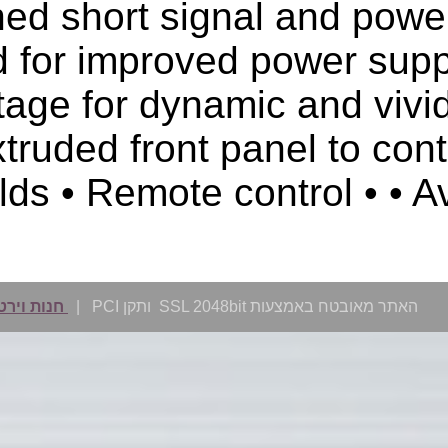
the signal path • Unique
• Cascode circuitry u
bipolar transistor out
aluminium casework and
stray electromagnetic 