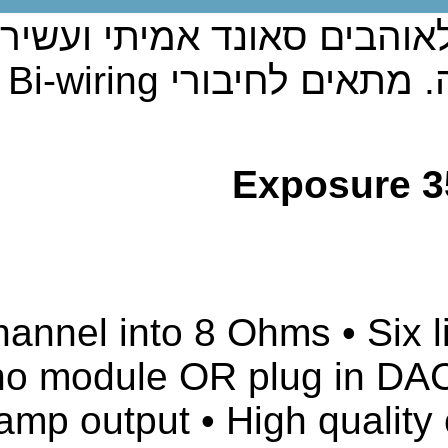
חדש! מגבר איכותי לאוהבים סאונד אמיתי ועשיר.2X100W RMS יציאות PRE
Features • 110W RMS per
to fit a MC or MM
compatible • Separate 