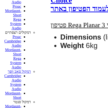
Choice
Audio
Proac
Mordaunt-
Short
Rega
System
Audio
רמקולים רצפתיים
Dimensions
(l
Proac
Cambridge
Weight
6kg
Audio
Mordaunt-
Short
Rega
System
Audio
רמקול סאב וופר
Cambridge
Audio
System
Audio
Mordaunt-
Short
רמקול סנטר
Mordaunt-