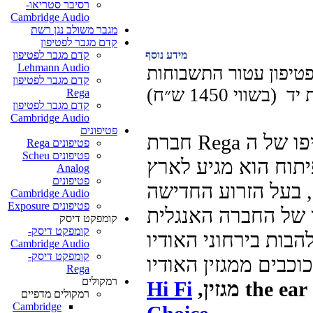
רסיבר סטריאו-
Cambridge Audio
מגבר משולב נגן רשת
קדם מגבר לפטיפון
מידע נוסף
קדם מגבר לפטיפון
Lehmann Audio
קדם מגבר לפטיפון
(בשווי 1450 ש״ח)
Rega
קדם מגבר לפטיפון
Cambridge Audio
פטיפונים
חברת Rega גאה להציג את מחליפו של הRP3 עטור השבחים,
פטיפונים Rega
פטיפונים Scheu
Analog
פטיפונים
ע החדישה RB330, שמהווה שיא
Cambridge Audio
פטיפונים Exposure
קומפקט דיסק
קומפקט דיסק-
כה לביקורות נלהבות בירחוני האודיו
Cambridge Audio
קומפקט דיסק-
Rega
רמקולים
Hi Fi
רמקולים מדפיים
Cambridge