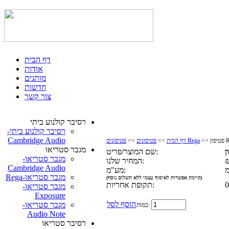
דף הבית
אודות
מותגים
חדשות
צור קשר
רסיבר קולנוע ביתי
רסיבר קולנוע ביתי-
Cambridge Audio
Re
פטיפונים Rega
דף הבית
>>
פטיפונים
>>
מגבר סטריאו
שם המוצר/פריט:
מגבר סטריאו-
₪
המחיר שלנו:
Cambridge Audio
מ
מע"מ:
מגבר סטריאו-Rega
(קיימת אפשרות לאיסוף עצמי ללא תשלום נוסף)
0
תקופת אחריות:
מגבר סטריאו-
Exposure
הוסף לסל
מגבר סטריאו-
כמות:
Audio Note
רסיבר סטריאו