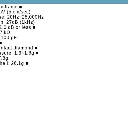
■ Machined aluminum frame
mV (5 cm/sec)
se: 20Hz~25,000Hz
n: 27dB (1kHz)
■ Channel balance: 1.0 dB or less
47 kΩ
 100 pF
ver: Boron
■ Needle tip: Line contact diamond
■ Proper needle pressure: 1.3~1.8g
7.8g
■ Weight with headshell: 26.1g