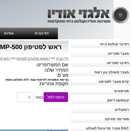
דף הבית
אודות
רסיבר קולנוע ביתי
ראש לפטיפון NAGAOKA MP-500
מגבר סטריאו
דף הבית
>>
ראשים ומחטים לפטיפון
>>
ראש לפטיפון
רסיבר סטריאו
שם המוצר/פריט:
המחיר שלנו:
מגבר משולב נגן רשת
מע"מ:
(קיימת אפשרות לאיסוף עצמי ללא תשלום נוסף)
קדם מגבר לפטיפון
תקופת אחריות:
פטיפונים
הוסף לסל
כמות:
קומפקט דיסק
רמקולים
סטרימר מוזיקה
DAC ממיר מדיגיטל לאנלוג