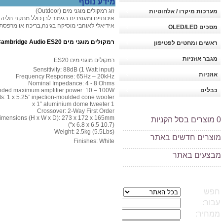
מידע נוסף
זוג רמקולים מוגני מים (Outdoor)
מערכות מיקרו / אלחוטיות
איכותיים ומעוצבים.בגימור לבן כולל מתקני תליה.צליל עשיר ועו
אידיאלי לאוהבי מוסיקה בגינה,בריכה או מרפסת.
מסכים OLED/LED
רמקולים מוגני מים Cambridge Audio ES20 מפרט טכני:
ראשים ומחטים לפטיפון
מגבר אוזניות
רמקולים מוגני מים ES20
Sensitivity: 88dB (1 Watt input)
אוזניות
Frequency Response: 65Hz – 20kHz
Nominal Impedance: 4 - 8 Ohms
כבלים
ed maximum amplifier power: 10 – 100W
ts: 1 x 5.25” injection-moulded cone woofer
1 x 1” aluminium dome tweeter
Crossover: 2-Way First Order
imensions (H x W x D): 273 x 172 x 165mm
0
מוצרים בסל הקניות
(10.7 x 6.8 x 6.5")
..................................................
Weight: 2.5kg (5.5Lbs)
מוצרים חדשים באתר
Finishes: White
..................................................
מ
בצעים באתר
..................................................