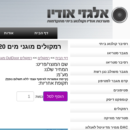
דף הבית
אודות
רסיבר קולנוע ביתי
רמקולים מוגני מים Cambridge Audio ES20
מגבר סטריאו
דף הבית
>>
רמקולים
>>
רמקולים OutDoor מוגני מים
רסיבר סטריאו
שם המוצר/פריט:
המחיר שלנו:
מגבר משולב נגן רשת
מע"מ:
(קיימת אפשרות לאיסוף עצמי ללא תשלום נוסף)
קדם מגבר לפטיפון
תקופת אחריות:
פטיפונים
הוסף לסל
כמות:
קומפקט דיסק
רמקולים
סטרימר מוזיקה
DAC ממיר מדיגיטל לאנלוג