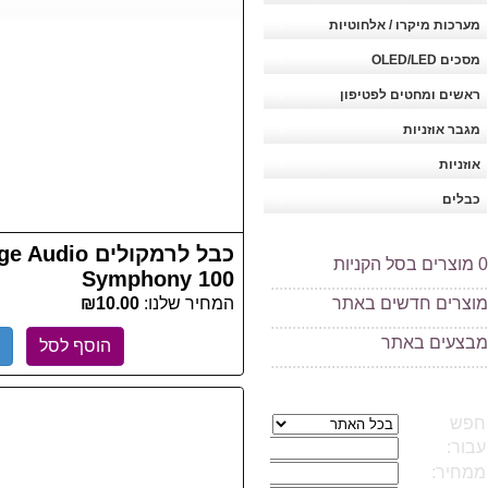
מערכות מיקרו / אלחוטיות
מסכים OLED/LED
ראשים ומחטים לפטיפון
מגבר אוזניות
אוזניות
כבלים
כבל לרמקולים o
0
מוצרים בסל הקניות
Symphony 100
..................................................
מוצרים חדשים באתר
המחיר שלנו:
₪10.00
..................................................
מ
בצעים באתר
הוסף לסל
..................................................