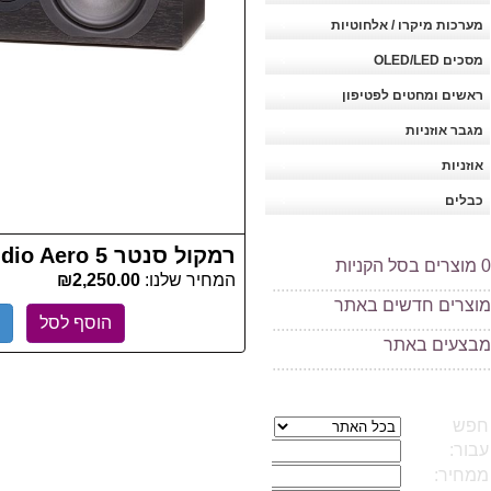
מערכות מיקרו / אלחוטיות
מסכים OLED/LED
ראשים ומחטים לפטיפון
מגבר אוזניות
אוזניות
כבלים
רמקול סנטר Camridge Audio Aero 5
0
מוצרים בסל הקניות
המחיר שלנו:
₪2,250.00
..................................................
מוצרים חדשים באתר
הוסף לסל
..................................................
מ
בצעים באתר
..................................................