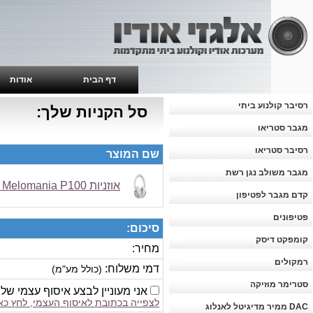
דף הבית
אודות
רסיבר קולנוע ביתי
סל הקניות שלך:
מגבר סטריאו
רסיבר סטריאו
שם המוצר
מגבר משולב נגן רשת
אוזניות Cambridge Audio Melomania P100
קדם מגבר לפטיפון
פטיפונים
סיכום:
קומפקט דיסק
מחיר:
רמקולים
דמי משלוח:
(כולל מע"מ)
סטרימר מוזיקה
אני מעוניין לבצע איסוף עצמי של
לצפייה בכתובת לאיסוף העצמי, לחץ כא
DAC ממיר מדיגיטל לאנלוג