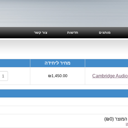
מותגים
חדשות
צור קשר
מחיר ליחידה
₪1,450.00
 המוצר
(
₪0
)
ן