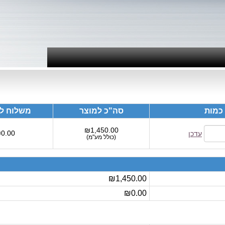
כמות
סה"כ למוצר
משלוח לי
₪1,450.00
0.00
עדכן
(
כולל מע"מ
)
₪1,450.00
₪0.00