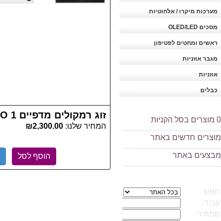
מערכות מיקרו / אלחוטיות
מסכים OLED/LED
ראשים ומחטים לפטיפון
מגבר אוזניות
אוזניות
כבלים
זוג רמקולים מדפיים System Audio SAXO 1
0
מוצרים בסל הקניות
המחיר שלנו:
₪2,300.00
..................................................
מוצרים חדשים באתר
..................................................
מ
בצעים באתר
הוסף לסל
..................................................