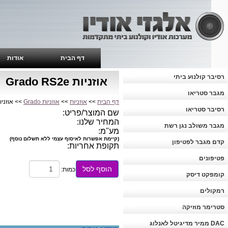
דף הבית
אודות
רסיבר קולנוע ביתי
אוזניות Grado RS2e
מגבר סטריאו
דף הבית
>>
אוזניות
>>
אוזניות Grado
>> אוזניות o RS2e
רסיבר סטריאו
שם המוצר/פריט:
המחיר שלנו:
מגבר משולב נגן רשת
מע"מ:
(קיימת אפשרות לאיסוף עצמי ללא תשלום נוסף)
קדם מגבר לפטיפון
תקופת אחריות:
פטיפונים
הוסף לסל
כמות:
קומפקט דיסק
רמקולים
סטרימר מוזיקה
DAC ממיר מדיגיטל לאנלוג