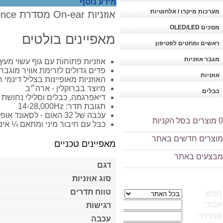
מידע נוסף
מערכות מיקרו / אלחוטיות
אוזניות On-ear מסדרת Reference
מסכים OLED/LED
מאפיינים בולטים
ראשים ומחטים לפטיפון
מגבר אוזניות
אוזניות פתוחות עם גוף עשוי מעץ
פדים גדולים לזרימת אוויר מוגבר
אוזניות
האוזניות מאופיינות בצליל דינמי
מיוצר בברוקלין - ארה״ב
כבלים
דיאפרגמה, כבלים וסלילי נחושת 
תגובת תדר: 14-28,000Hz
עכבה של 32 האום - לסאונד אופטימלי עם כל נגן אודיו
0
מוצרים בסל הקניות
כבל עם חיבור מיני ומתאם ¼ אי
..................................................
מוצרים חדשים באתר
מאפיינים טכניים
..................................................
מ
בצעים באתר
דגם
..................................................
סוג אוזניות
טווח תדרים
רגישות
עכבה