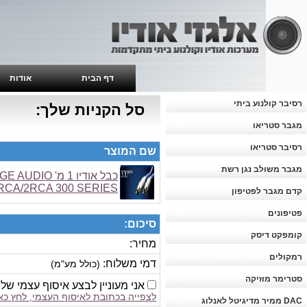
דף הבית
אודות
רסיבר קולנוע ביתי
סל הקניות שלך:
מגבר סטריאו
רסיבר סטריאו
שם המוצר
מגבר משולב נגן רשת
כבל אודיו 1 מ' 
RCA/2RCA 300 SERIES
קדם מגבר לפטיפון
פטיפונים
סיכום:
קומפקט דיסק
מחיר:
רמקולים
דמי משלוח:
(כולל מע"מ)
סטרימר מוזיקה
אני מעוניין לבצע איסוף עצמי של
לצפייה בכתובת לאיסוף העצמי, לחץ כא
DAC ממיר מדיגיטל לאנלוג