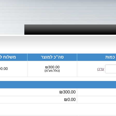
כמות
סה"כ למוצר
משלוח לי
₪300.00
0.00
עדכן
(
כולל מע"מ
)
₪300.00
₪0.00