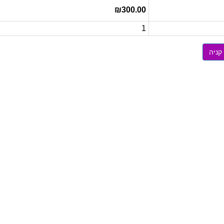
₪300.00
1
קניה